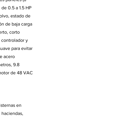
 de 0.5 a 1.5 HP
olvo, estado de
ón de baja carga
rto, corto
 controlador y
uave para evitar
de acero
etros, 9.8
 motor de 48 VAC
isternas en
, haciendas,