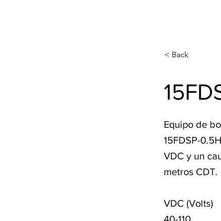
< Back
15FD
Equipo de bo
15FDSP-0.5HP
VDC y un cau
metros CDT.
VDC (Volts)
40-110