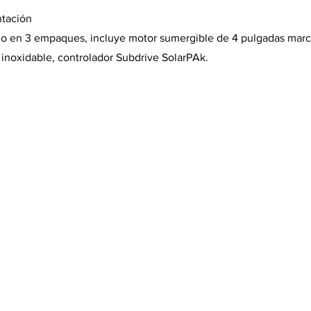
tación
o en 3 empaques, incluye motor sumergible de 4 pulgadas marca
inoxidable, controlador Subdrive SolarPAk.
Motor Sumergible, Motores Sumergibles, Cable Sumergible, Cables 
ible Evans, Bomba Sumergible Myers, Bomba Sumergible Sta.Ri
e Franklin, Bomba Sumergible Espa, Bombas Sumergibles Grundfos
 Evans, Bombas Sumergibles Aqua Pak, Bombas Sumergibles Fran
 Altamira, Motor Sumergible Kor, Motor Sumergible Evans, Motor
s Sumergibles Grundfos, Motores Sumergibles Altamira, Motores Sum
Sumergibles Franklin, Motores Sumergibles Espa, Hidroneumátco, H
gado, Tanques Precargados, Equipo Hidroneumático, Equipos Hidrone
ifuga, Bombas centrifugas, Bomba Autocebante, Bombas Autoc
 Equipos contra Incendio, Medidor de Agua, Medidores de Agua, Me
, Panel Solar, Paneles Solares, Bomba Solar para Alberca, Bomba So
ibrido, Bomba Solar 4”, Bomba Solar 6”, Bomba Solar 8”, Bomba Sol
ve Solar, Drive para Bomba Solar, Drive Bombeo, Panel Solar para 
lar, Bombas Solares, Sunpumps, Bomba Sunpumps, Motor Sumergible 
as Solares Altamira, Sistemas de Bombeo Solar, Motores de Corrie