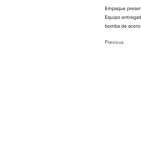
Empaque presen
Equipo entregad
bomba de acero 
Previous
Bomba sumergible, Bombas Sumergibles, 
Bomba Sumergible Kor, Bomba Sumerg
Sumergible Aqua Pak, Bomba Sumergibl
Sumergibles Kor, Bombas Sumergibles
Sumergible Grundfos, Motor Sumergible
Franklin, Motor Sumergible Espa, Motore
Motores Sumergibles Aqua Pak, Motores 
Tanques Hidroneumáticos, Tanque Precar
Motobomba, Motobombas, Bomba Centr
Dosificadoras, Equipo Contra Incendio,
Bomba Circuladora, Bombas Circuladoras
Bomba Solar Superficial, Bombeo Solar H
Solar Kolosal, Bomba Solar Fdrive, Fdir
Lorentz, Fdrive, Sistema de Bombeo So
Solares, Bombas Solares Franklin, Bomb
para Alberca