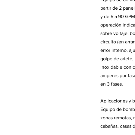
partir de 2 pane
y de 5 a 90 GPM.
operación indic
sobre voltaje, b
circuito (en arr
error interno, a
golpe de ariete,
inoxidable con 
amperes por fas
en 3 fases.
Aplicaciones y b
Equipo de bombeo
zonas remotas, r
cabañas, casas d