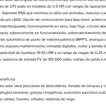
les de 270 watts en modelos de 0.5 HP) con rangos de operación
 Gabinete IP66 que minimiza el daño por animales, insectos o p
ado por LEDS, Opción de comunicación para App móvil, protecci
omba bloqueada, funcionamiento en seco, bajo flujo, circuito abie
anque), sobrecorriente en funcionamiento, sobrecalentamiento de
juste automático de punto de máxima potencia (MPPT), arranque s
 no requiere mantenimiento, entradas digitales, motor y bomba 
capacidad de bombear 19-53 LPM a un rango de cargas de 5-25 m
e, potencia de entrada FV de 150-600 watts, voltaje de salida a
eneficios
 solar ideal para areas de abrevaderos, llenado de tanques y c
efugios silvestres, granjas cinegéticas, suministro para área rural
e campo, fuentes, viñedos, sistemas de riego.