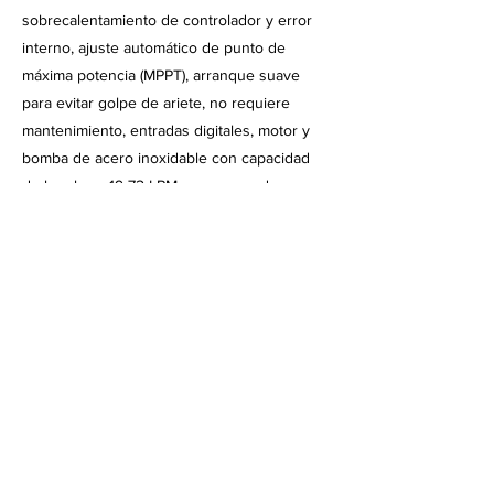
sobrecalentamiento de controlador y error
interno, ajuste automático de punto de
máxima potencia (MPPT), arranque suave
para evitar golpe de ariete, no requiere
mantenimiento, entradas digitales, motor y
bomba de acero inoxidable con capacidad
de bombear 19-72 LPM a un rango de cargas
de 5-20 metros, 9.8 amperes por fase,
potencia de entrada FV de 150-600 watts,
voltaje de salida a motor de 48 VAC en 3
fases.
Aplicaciones y Beneficios
Equipo de bombeo solar ideal para áreas de
abrevaderos, llenado de tanques y cisternas
en zonas remotas, refugios silvestres,
granjas cinegéticas, suministro para área
rural, haciendas, cabañas, casas de campo,