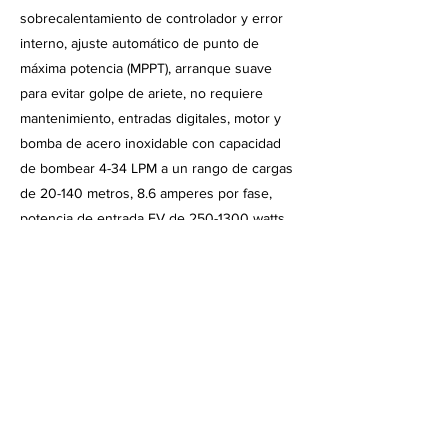
sobrecalentamiento de controlador y error
interno, ajuste automático de punto de
máxima potencia (MPPT), arranque suave
para evitar golpe de ariete, no requiere
mantenimiento, entradas digitales, motor y
bomba de acero inoxidable con capacidad
de bombear 4-34 LPM a un rango de cargas
de 20-140 metros, 8.6 amperes por fase,
potencia de entrada FV de
250-1300
watts,
voltaje de salida a motor de 100 VAC en 3
fases.
Aplicaciones y Beneficios
Equipo de bombeo solar ideal para areas de
abrevaderos, llenado de tanques y cisternas
en zonas remotas, refugios silvestres,
granjas cinegéticas, suministro para área