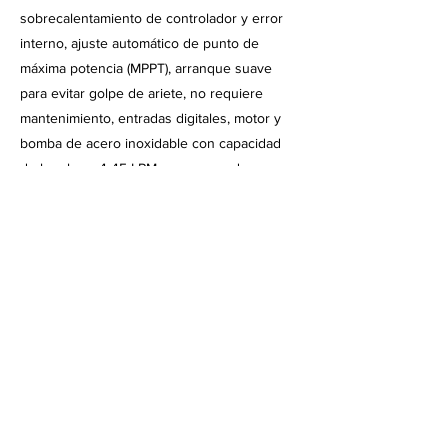
sobrecalentamiento de controlador y error
interno, ajuste automático de punto de
máxima potencia (MPPT), arranque suave
para evitar golpe de ariete, no requiere
mantenimiento, entradas digitales, motor y
bomba de acero inoxidable con capacidad
de bombear 4-45 LPM a un rango de cargas
de 20-120 metros, 8.6 amperes por fase,
potencia de entrada FV de
250-1300
watts,
voltaje de salida a motor de 100 VAC en 3
fases.
Aplicaciones y Beneficios
Equipo de bombeo solar ideal para areas de
abrevaderos, llenado de tanques y cisternas
en zonas remotas, refugios silvestres,
granjas cinegéticas, suministro para área
rural, haciendas, cabañas, casas de campo,